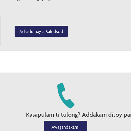
Ad-adu pay a Saludsod
Kasapulam ti tulong? Addakam ditoy par
Awagandakami