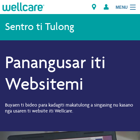
MENU
Explore Plans
Sentro ti Tulong
Dagiti Kameng
Panangusar iti
Dagiti Tagaipaay
Brokers
Websitemi
Buyaen ti bideo para kadagiti makatulong a singasing nu kasano
nga usaren ti website iti Wellcare.