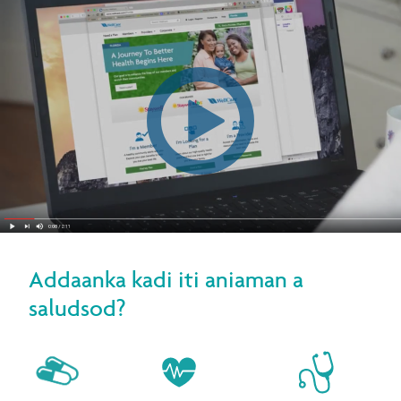
Addaanka kadi iti aniaman a
saludsod?