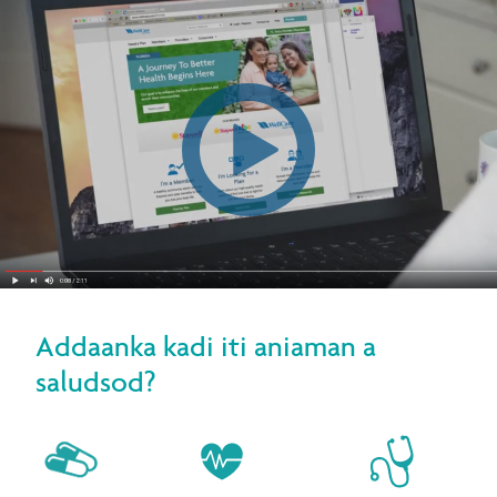
Addaanka kadi iti aniaman a
saludsod?