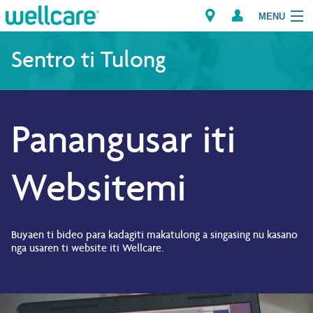
MENU
Explore Plans
Sentro ti Tulong
Dagiti Kameng
Panangusar iti
Dagiti Tagaipaay
Brokers
Websitemi
Buyaen ti bideo para kadagiti makatulong a singasing nu kasano
nga usaren ti website iti Wellcare.