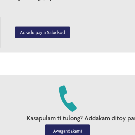
Ad-adu pay a Saludsod
Kasapulam ti tulong? Addakam ditoy par
Awagandakami