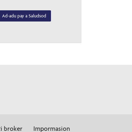
Ad-adu pay a Saludsod
i broker
Impormasion