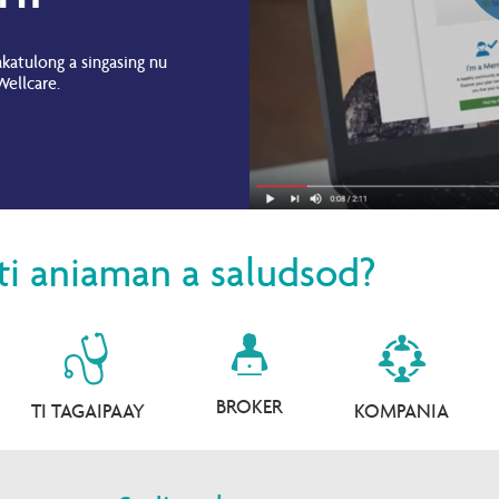
Wellcare Spendables®
katulong a singasing nu
Wellcare.
ti aniaman a saludsod?
BROKER
TI TAGAIPAAY
KOMPANIA