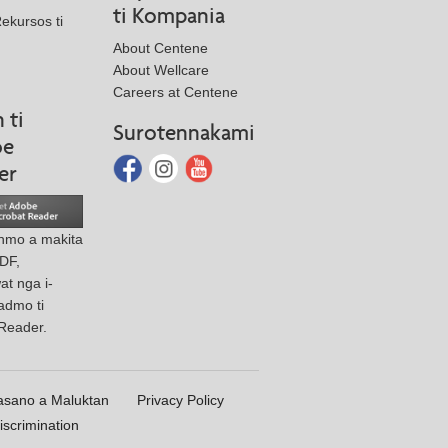
ti Kompania
Rekursos ti
About Centene
About Wellcare
Careers at Centene
 ti
Surotennakami
be
er
nmo a makita
PDF,
t nga i-
admo ti
Reader.
asano a Maluktan
Privacy Policy
iscrimination