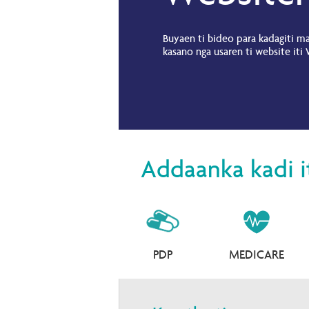
Buyaen ti bideo para kadagiti ma
kasano nga usaren ti website iti 
Addaanka kadi i
PDP
MEDICARE