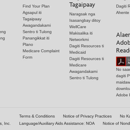
Tagaipaay
Find Your Plan
Dagiti 
Agsapul iti
Ahente
Naragsak nga
Tagaipaay
Isasangbay ditoy
Awagandakami
WellCare
eng
Sentro ti Tulong
Makisalika iti
Alaen
ong
Panangikkat iti
Networkmi
Ado
Plano
Dagiti Resources ti
Read
Medicare Complaint
Medicaid
Form
Dagiti Resources ti
Medicare
No saa
Awagandakami
dagiti 
Sentro ti Tulong
maidawa
downlo
Adobe 
Terms & Conditions
Notice of Privacy Practices
No K
, Inc.
Language/Auxiliary Aids Assistance: NOA
Notice of Nond